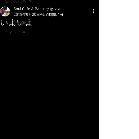
全ての記事
Soul Cafe & Bar エッセンス
全ての記事
2018年9月20日
読了時間: 1分
いよいよ
今すぐ始める
コミュニティ